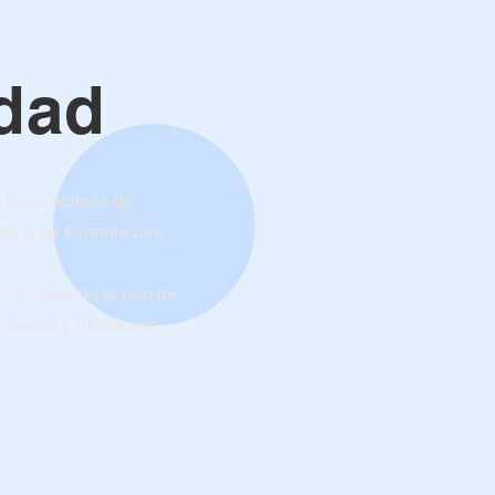
idad
 las prácticas de
sitio web. Cumple con
ción respecto al uso de
ividades y ubicación.