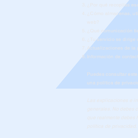
¿Por qué recopilas es
¿Cómo almacenas, utili
web?
¿Qué comunicación tien
¿Tu servicio se dirige
Actualizaciones de la 
Información de contac
Puedes consultar este
una política de privaci
Las explicaciones e i
generales. No debes c
que realmente debes h
política de privacidad.