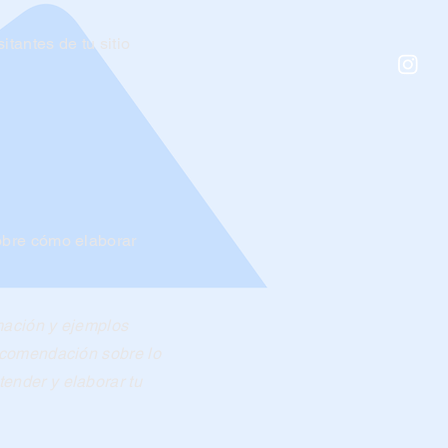
tantes de tu sitio
obre cómo elaborar
mación y ejemplos
ecomendación sobre lo
ender y elaborar tu