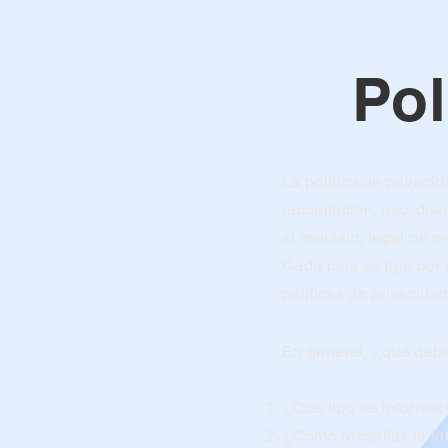
Pol
La política de privaci
recopilación, uso, div
el requisito legal de p
Cada país se rige por 
políticas de privacida
En general, ¿qué debe 
¿Qué tipo de informac
¿Cómo recopilas la in