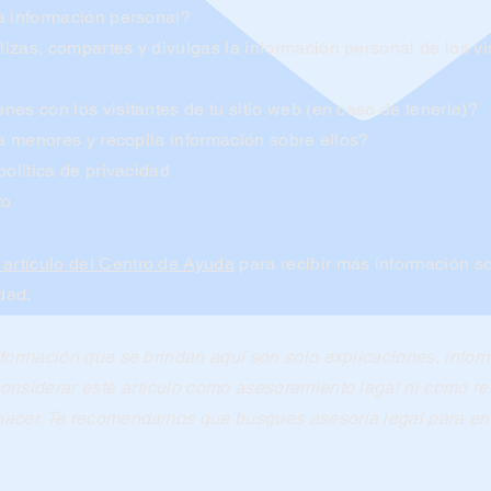
a información personal?
zas, compartes y divulgas la información personal de los visi
es con los visitantes de tu sitio web (en caso de tenerla)?
 a menores y recopila información sobre ellos?
política de privacidad
to
artículo del Centro de Ayuda
para recibir más información s
dad.
nformación que se brindan aquí son solo explicaciones, infor
onsiderar este artículo como asesoramiento legal ni como r
acer. Te recomendamos que busques asesoría legal para ent