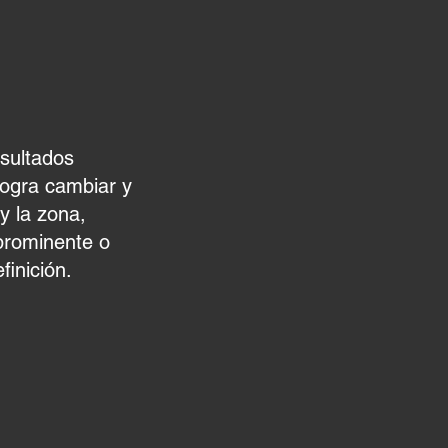
LADO
esultados
logra cambiar y
y la zona,
rominente o
inición.