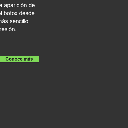
a aparición de
l botox desde
ás sencillo
resión.
Conoce más