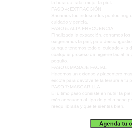
la hora de tratar mejor la piel.
PASO 4: EXTRACCIÓN
Sacamos los indeseados puntos negros 
cuidado y pericia.
PASO 5: ALTA FRECUENCIA
Finalizada la extracción, cerramos los
oxigenamos la piel, para descongestio
aunque tenemos todo el cuidado y la 
cualquier proceso de higiene facial la 
poquito.
PASO 6: MASAJE FACIAL
Hacemos un extenso y placentero masaje
escote para devolverle la tersura a tu pi
PASO 7: MASCARILLA
El último paso consiste en nutrir la pie
más adecuada al tipo de piel a base pr
reequilibrarla y que te sientas bien.
Agenda tu c