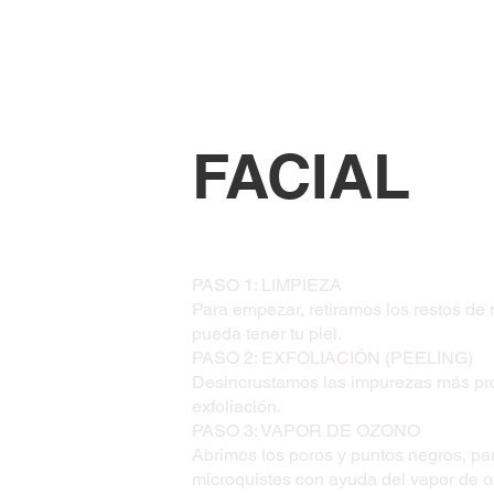
FACIAL
PASO 1: LIMPIEZA
Para empezar, retiramos los restos de 
pueda tener tu piel.
PASO 2: EXFOLIACIÓN (PEELING)
Desincrustamos las impurezas más pro
exfoliación.
PASO 3: VAPOR DE OZONO
Abrimos los poros y puntos negros, pa
microquistes con ayuda del vapor de oz