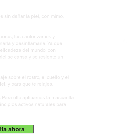
sin dañar la piel, con mimo,
 poros, los cauterizamos y
narla y desinflamarla. Ya que
delicadeza del mundo, con
piel se cansa y se resiente un
 sobre el rostro, el cuello y el
el, y para que te relajes.
l. Para ello aplicamos la mascarilla
incipios activos naturales para
ita ahora