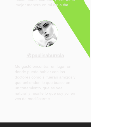
mejor manera en mi día a día.
@paulinaburrola
Me gustó encontrar un lugar en
donde puedo hablar con los
doctores como si fueran amigos y
que entienden lo que busco en
un tratamiento, que se vea
natural y resalte lo que soy yo, en
ves de modificarme.