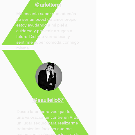
@arletterm
Me encanta saber que además
de ser un boost de amor propio
estoy ayudando a mi piel a
cuidarse y prevenir arrugas a
futuro. Disfruto verme bien y
sentirme super cómoda conmigo
misma.
@saultello87
Desde la primera ves que fui a
una valoración encontré en VIBE
un lugar seguro para realizarme
tratamientos faciales que me
hacen sentir cómodo y lucir de la